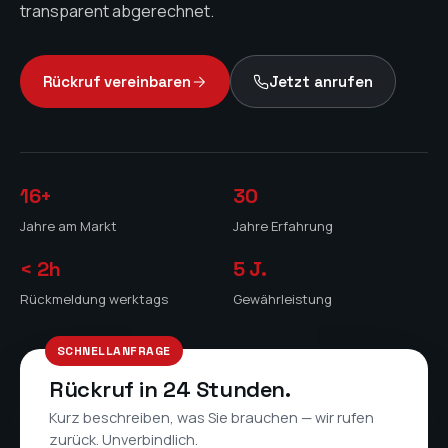
transparent abgerechnet.
Rückruf vereinbaren
Jetzt anrufen
16+
30
Jahre am Markt
Jahre Erfahrung
< 2h
5
J.
Rückmeldung werktags
Gewährleistung
SCHNELLANFRAGE
Rückruf in 24 Stunden.
Kurz beschreiben, was Sie brauchen — wir rufen
zurück. Unverbindlich.