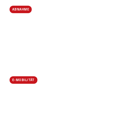
ABNAHME
Übergabe mit Befund
E-MOBILITÄT
Wallbox-Installation