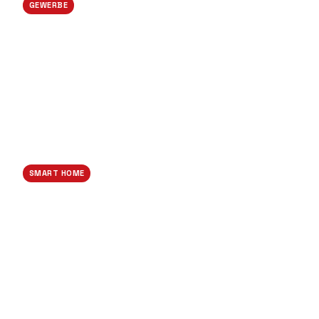
GEWERBE
Industrie-Verkabelung
SMART HOME
Smart-Home Sanierung