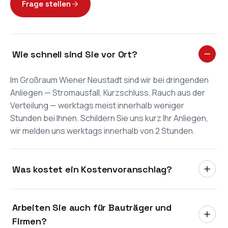
Frage stellen
Wie schnell sind Sie vor Ort?
Im Großraum Wiener Neustadt sind wir bei dringenden
Anliegen — Stromausfall, Kurzschluss, Rauch aus der
Verteilung — werktags meist innerhalb weniger
Stunden bei Ihnen. Schildern Sie uns kurz Ihr Anliegen,
wir melden uns werktags innerhalb von 2 Stunden.
Was kostet ein Kostenvoranschlag?
Der Vor-Ort-Termin und der schriftliche
Arbeiten Sie auch für Bauträger und
Kostenvoranschlag sind im Großraum Wiener
Neustadt kostenlos und unverbindlich. Sie
Firmen?