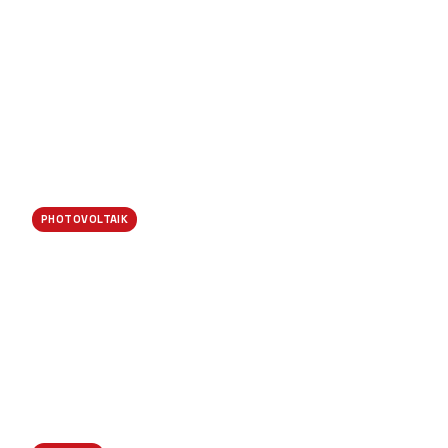
Verteilerschrank-Neubau
PHOTOVOLTAIK
PV-Anlage 12 kWp