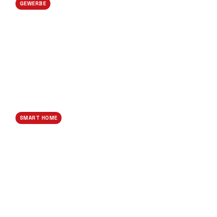
GEWERBE
Industrie-Verkabelung
SMART HOME
Smart-Home Sanierung