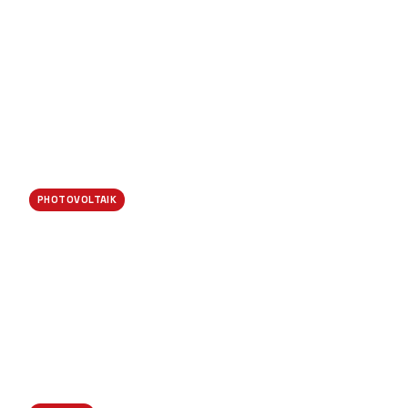
Verteilerschrank-Neubau
PHOTOVOLTAIK
PV-Anlage 12 kWp