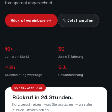
transparent abgerechnet.
Rückruf vereinbaren
Jetzt anrufen
16+
30
Jahre am Markt
Jahre Erfahrung
< 2h
5
J.
Rückmeldung werktags
Gewährleistung
SCHNELLANFRAGE
Rückruf in 24 Stunden.
Kurz beschreiben, was Sie brauchen — wir rufen
zurück. Unverbindlich.