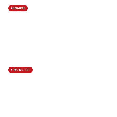
ABNAHME
Übergabe mit Befund
E-MOBILITÄT
Wallbox-Installation