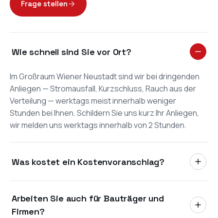
Frage stellen
Wie schnell sind Sie vor Ort?
Im Großraum Wiener Neustadt sind wir bei dringenden
Anliegen — Stromausfall, Kurzschluss, Rauch aus der
Verteilung — werktags meist innerhalb weniger
Stunden bei Ihnen. Schildern Sie uns kurz Ihr Anliegen,
wir melden uns werktags innerhalb von 2 Stunden.
Was kostet ein Kostenvoranschlag?
Der Vor-Ort-Termin und der schriftliche
Arbeiten Sie auch für Bauträger und
Kostenvoranschlag sind im Großraum Wiener
Neustadt kostenlos und unverbindlich. Sie
Firmen?