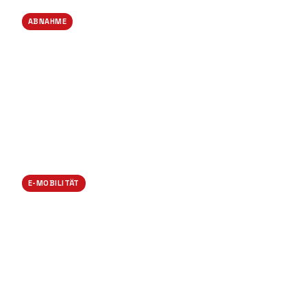
ABNAHME
Übergabe mit Befund
E-MOBILITÄT
Wallbox-Installation