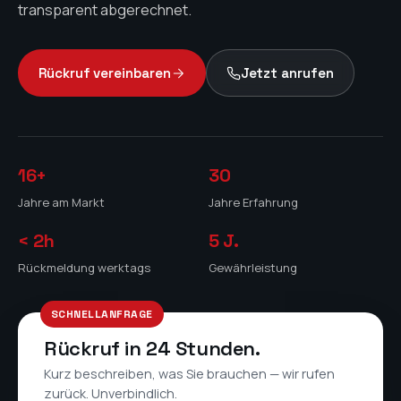
transparent abgerechnet.
Rückruf vereinbaren
Jetzt anrufen
16+
30
Jahre am Markt
Jahre Erfahrung
< 2h
5
J.
Rückmeldung werktags
Gewährleistung
SCHNELLANFRAGE
Rückruf in 24 Stunden.
Kurz beschreiben, was Sie brauchen — wir rufen
zurück. Unverbindlich.