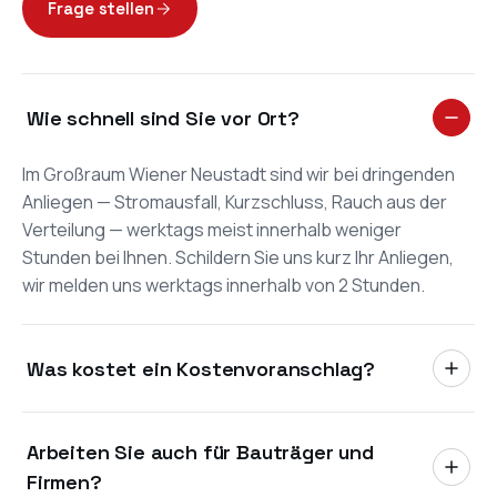
Frage stellen
Wie schnell sind Sie vor Ort?
Im Großraum Wiener Neustadt sind wir bei dringenden
Anliegen — Stromausfall, Kurzschluss, Rauch aus der
Verteilung — werktags meist innerhalb weniger
Stunden bei Ihnen. Schildern Sie uns kurz Ihr Anliegen,
wir melden uns werktags innerhalb von 2 Stunden.
Was kostet ein Kostenvoranschlag?
Der Vor-Ort-Termin und der schriftliche
Arbeiten Sie auch für Bauträger und
Kostenvoranschlag sind im Großraum Wiener
Neustadt kostenlos und unverbindlich. Sie
Firmen?