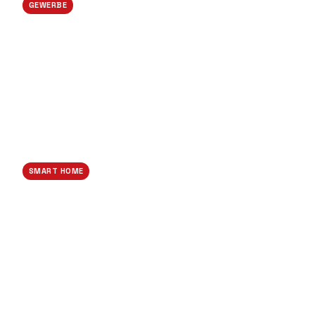
GEWERBE
Industrie-Verkabelung
SMART HOME
Smart-Home Sanierung